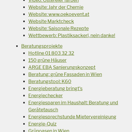
Video: Ostereier färben
Website: Jahr der Chemie
Website: www.oekoevent.at
Website Marktcheck
Website: Saisonale Rezepte
Wettbewerb: Plastiksackerl, nein danke!
Beratungsprojekte
Hotline 01 803 32 32
150 grüne Häuser
ARGE EBA Sanierungskonzept
Beratung: grüne Fassaden in Wien
Beratungstool: K60
Energieberatung bringt's
Energiechecker
Energiesparen im Haushalt: Beratung und
Gerätetausch
Energiesprechstunde Mietervereinigung
Energie-Quiz
Grünoasen in Wien