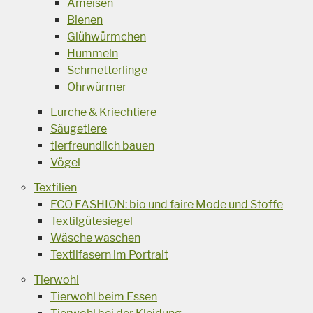
Ameisen
Bienen
Glühwürmchen
Hummeln
Schmetterlinge
Ohrwürmer
Lurche & Kriechtiere
Säugetiere
tierfreundlich bauen
Vögel
Textilien
ECO FASHION: bio und faire Mode und Stoffe
Textilgütesiegel
Wäsche waschen
Textilfasern im Portrait
Tierwohl
Tierwohl beim Essen