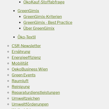
ÖkoKauf-Stoffabfrage
GreenGimix
GreenGimix-Kriterien
GreenGimix - Best Practice
Über GreenGimix
Öko-Textil
CSR-Newsletter
Ernährung
Energieeffizienz
Mobilität
OekoBusiness Wien
Green Events
Raumluft
Reinigung
Reparaturdienstleistungen
Umweltzeichen
Umweltförderungen