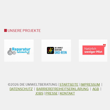
UNSERE PROJEKTE
©2026
DIE UMWELTBERATUNG
|
STARTSEITE
|
IMPRESSUM
|
STICHWORTSUCHE
Suchbegriff
DATENSCHUTZ
|
BARRIEREFREIHEITSERKLÄRUNG
|
AGB
|
JOBS
|
PRESSE
|
KONTAKT
Suchen