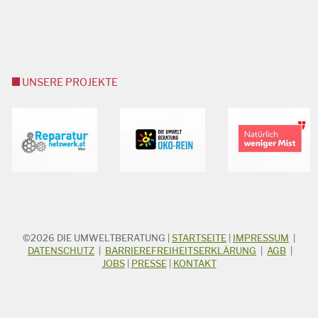
UNSERE PROJEKTE
©2026
DIE UMWELTBERATUNG
|
STARTSEITE
|
IMPRESSUM
|
STICHWORTSUCHE
Suchbegriff
DATENSCHUTZ
|
BARRIEREFREIHEITSERKLÄRUNG
|
AGB
|
JOBS
|
PRESSE
|
KONTAKT
Suchen