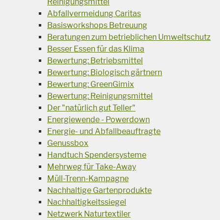
Reinigungsmittel
Abfallvermeidung Caritas
Basisworkshops Betreuung
Beratungen zum betrieblichen Umweltschutz
Besser Essen für das Klima
Bewertung: Betriebsmittel
Bewertung: Biologisch gärtnern
Bewertung: GreenGimix
Bewertung: Reinigungsmittel
Der "natürlich gut Teller"
Energiewende - Powerdown
Energie- und Abfallbeauftragte
Genussbox
Handtuch Spendersysteme
Mehrweg für Take-Away
Müll-Trenn-Kampagne
Nachhaltige Gartenprodukte
Nachhaltigkeitssiegel
Netzwerk Naturtextiler