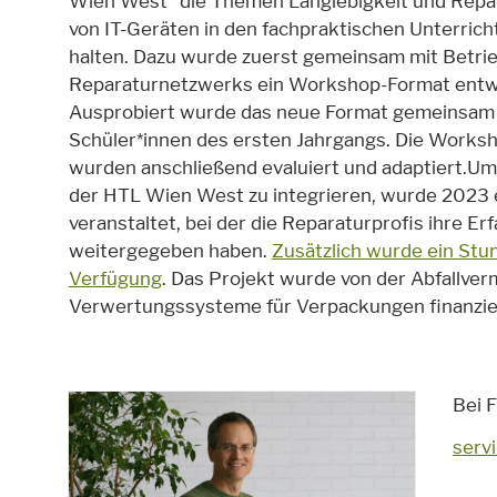
Wien West“ die Themen Langlebigkeit und Repar
von IT-Geräten in den fachpraktischen Unterrich
halten. Dazu wurde zuerst gemeinsam mit Betri
Reparaturnetzwerks ein Workshop-Format entwi
Ausprobiert wurde das neue Format gemeinsam
Schüler*innen des ersten Jahrgangs. Die Works
wurden anschließend evaluiert und adaptiert.Um
der HTL Wien West zu integrieren, wurde 2023 e
veranstaltet, bei der die Reparaturprofis ihre E
weitergegeben haben.
Zusätzlich wurde ein Stun
Verfügung
. Das Projekt wurde von der Abfallv
Verwertungssysteme für Verpackungen finanzie
Bei F
serv