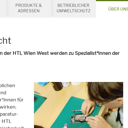
PRODUKTE &
BETRIEBLICHER
ÜBER UN
ADRESSEN
UMWELTSCHUTZ
cht
an der HTL Wien West werden zu Spezialist*innen der
blichen
und
r*innen für
 wirken.
paratur-
r HTL