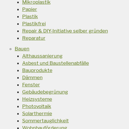
Mikroplastik
Papier
Plastik
Plastikfrei
Repair & DIY-Initiative selber gründen
Reparatur
Bauen
Althaussanierung
Asbest und Baustellenabfälle
Bauprodukte
Dämmen
Fenster
Gebäudebegrünung
Heizsysteme
Photovoltaik
Solarthermie
Sommertauglichkeit
Wohnbauförderung