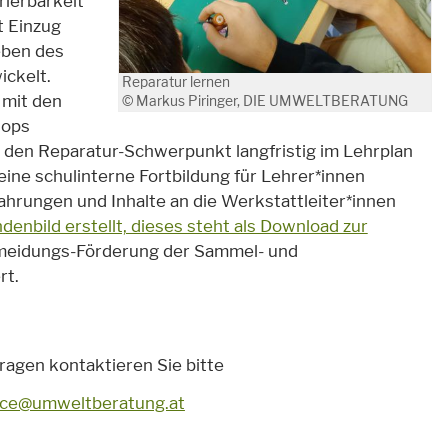
ierbarkeit
t Einzug
eben des
ckelt.
Reparatur lernen
 mit den
© Markus Piringer, DIE UMWELTBERATUNG
hops
 den Reparatur-Schwerpunkt langfristig im Lehrplan
ine schulinterne Fortbildung für Lehrer*innen
rfahrungen und Inhalte an die Werkstattleiter*innen
denbild erstellt, dieses steht als Download zur
ermeidungs-Förderung der Sammel- und
rt.
ragen kontaktieren Sie bitte
ice@umweltberatung.at