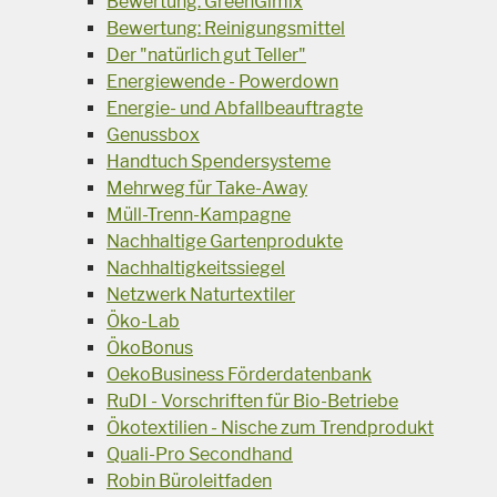
Bewertung: GreenGimix
Bewertung: Reinigungsmittel
Der "natürlich gut Teller"
Energiewende - Powerdown
Energie- und Abfallbeauftragte
Genussbox
Handtuch Spendersysteme
Mehrweg für Take-Away
Müll-Trenn-Kampagne
Nachhaltige Gartenprodukte
Nachhaltigkeitssiegel
Netzwerk Naturtextiler
Öko-Lab
ÖkoBonus
OekoBusiness Förderdatenbank
RuDI - Vorschriften für Bio-Betriebe
Ökotextilien - Nische zum Trendprodukt
Quali-Pro Secondhand
Robin Büroleitfaden