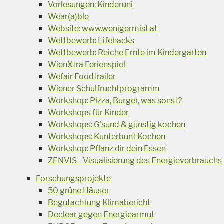
Vorlesungen: Kinderuni
Wear(a)ble
Website: www.wenigermist.at
Wettbewerb: Lifehacks
Wettbewerb: Reiche Ernte im Kindergarten
WienXtra Ferienspiel
Wefair Foodtrailer
Wiener Schulfruchtprogramm
Workshop: Pizza, Burger, was sonst?
Workshops für Kinder
Workshops: G'sund & günstig kochen
Workshops: Kunterbunt Kochen
Workshop: Pflanz dir dein Essen
ZENVIS - Visualisierung des Energieverbrauchs
Forschungsprojekte
50 grüne Häuser
Begutachtung Klimabericht
Declear gegen Energiearmut