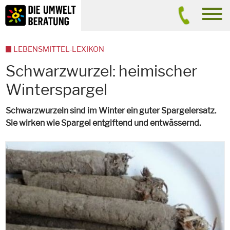
Inhalt
Suche
men
LEBENSMITTEL-LEXIKON
Schwarzwurzel: heimischer
Winterspargel
Schwarzwurzeln sind im Winter ein guter Spargelersatz.
Sie wirken wie Spargel entgiftend und entwässernd.