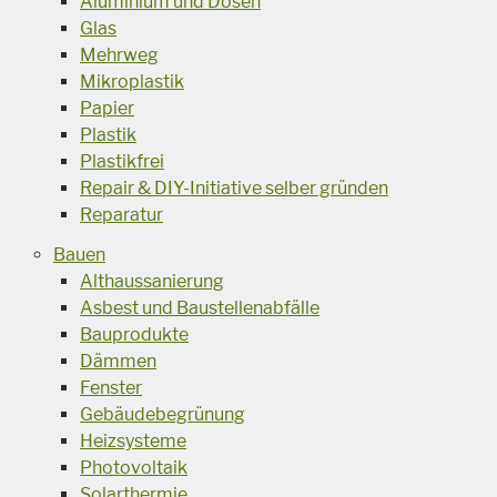
Aluminium und Dosen
Glas
Mehrweg
Mikroplastik
Papier
Plastik
Plastikfrei
Repair & DIY-Initiative selber gründen
Reparatur
Bauen
Althaussanierung
Asbest und Baustellenabfälle
Bauprodukte
Dämmen
Fenster
Gebäudebegrünung
Heizsysteme
Photovoltaik
Solarthermie