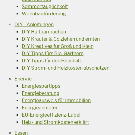
Sommertauglichkeit
Wohnbauförderung
DIY - Anleitungen
DIY Haltbarmachen
DIY Kräuter & Co ziehen und ernten
DIY Kreatives für Groß und Klein
DIY Tipps fürs Bio-Gärtnern
DIY Tipps für den Haushalt
DIY Strom- und Heizkosten abschätzen
Energie
Energiespartipps
Energieberatung
Energieausweis für Immobilien
Energieanbieter
EU-Energieeffizienz-Label
Heiz- und Stromkosten erklärt
Essen