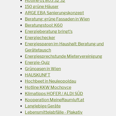
Hotline 01 803 32 32
150 grüne Häuser
ARGE EBA Sanierungskonzept
Beratung: grüne Fassaden in Wien
Beratungstool: K60
Energieberatung bringt's
Energiechecker
Energiesparen im Haushalt: Beratung und
Gerätetausch
Energiesprechstunde Mietervereinigung
Energie-Quiz
Grünoasen in Wien
HAUSKUNFT
Hochbeet in Neuleopoldau
Hotline KKW Mochovce
Klimatipps HOFER / ALDI SÜD
Kooperation MeineRaumluft.at
Langlebige Geräte
Lebensmittelabfälle - Plakativ