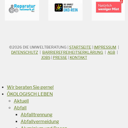
©2026
DIE UMWELTBERATUNG
|
STARTSEITE
|
IMPRESSUM
|
STICHWORTSUCHE
Suchbegriff
DATENSCHUTZ
|
BARRIEREFREIHEITSERKLÄRUNG
|
AGB
|
JOBS
|
PRESSE
|
KONTAKT
Suchen
Wir beraten Sie gerne!
ÖKOLOGISCH LEBEN
Aktuell
Abfall
Abfalltrennung
Abfallvermeidung