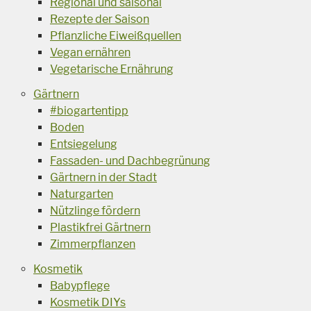
Regional und saisonal
Rezepte der Saison
Pflanzliche Eiweißquellen
Vegan ernähren
Vegetarische Ernährung
Gärtnern
#biogartentipp
Boden
Entsiegelung
Fassaden- und Dachbegrünung
Gärtnern in der Stadt
Naturgarten
Nützlinge fördern
Plastikfrei Gärtnern
Zimmerpflanzen
Kosmetik
Babypflege
Kosmetik DIYs