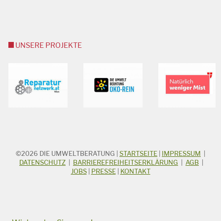
UNSERE PROJEKTE
©2026
DIE UMWELTBERATUNG
|
STARTSEITE
|
IMPRESSUM
|
STICHWORTSUCHE
Suchbegriff
DATENSCHUTZ
|
BARRIEREFREIHEITSERKLÄRUNG
|
AGB
|
JOBS
|
PRESSE
|
KONTAKT
Suchen