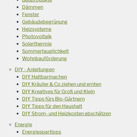
Dämmen
Fenster
Gebäudebegrünung
Heizsysteme
Photovoltaik
Solarthermie
Sommertauglichkeit
Wohnbauförderung
DIY - Anleitungen
DIY Haltbarmachen
DIY Kräuter & Co ziehen und ernten
DIY Kreatives für Groß und Klein
DIY Tipps fürs Bio-Gärtnern
DIY Tipps für den Haushalt
DIY Strom- und Heizkosten abschätzen
Energie
Energiespartipps