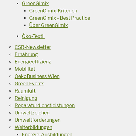
GreenGimix
GreenGimix-Kriterien
GreenGimix - Best Practice
Über GreenGimix
Öko-Textil
CSR-Newsletter
Ernährung
Energieeffizienz
Mobilität
OekoBusiness Wien
Green Events
Raumluft
Reinigung
Reparaturdienstleistungen
Umweltzeichen
Umweltförderungen
Weiterbildungen
Energie-Ausbildungen