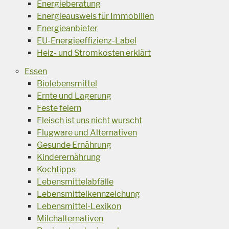
Energieberatung
Energieausweis für Immobilien
Energieanbieter
EU-Energieeffizienz-Label
Heiz- und Stromkosten erklärt
Essen
Biolebensmittel
Ernte und Lagerung
Feste feiern
Fleisch ist uns nicht wurscht
Flugware und Alternativen
Gesunde Ernährung
Kinderernährung
Kochtipps
Lebensmittelabfälle
Lebensmittelkennzeichung
Lebensmittel-Lexikon
Milchalternativen