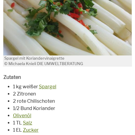
Spargel mit Koriandervinaigrette
© Michaela Knieli DIE UMWELTBERATUNG
Zutaten
1 kg weißer
Spargel
2 Zitronen
2 rote Chilischoten
1/2 Bund Koriander
Olivenöl
1 TL
Salz
1 EL
Zucker