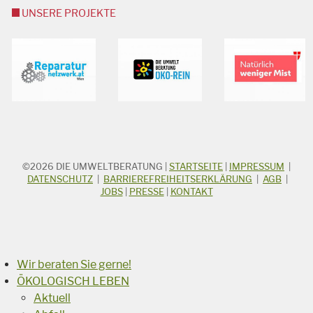
UNSERE PROJEKTE
©2026
DIE UMWELTBERATUNG
|
STARTSEITE
|
IMPRESSUM
|
STICHWORTSUCHE
Suchbegriff
DATENSCHUTZ
|
BARRIEREFREIHEITSERKLÄRUNG
|
AGB
|
JOBS
|
PRESSE
|
KONTAKT
Suchen
Wir beraten Sie gerne!
ÖKOLOGISCH LEBEN
Aktuell