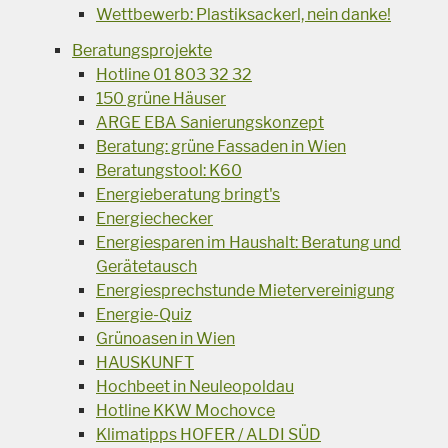
Wettbewerb: Plastiksackerl, nein danke!
Beratungsprojekte
Hotline 01 803 32 32
150 grüne Häuser
ARGE EBA Sanierungskonzept
Beratung: grüne Fassaden in Wien
Beratungstool: K60
Energieberatung bringt's
Energiechecker
Energiesparen im Haushalt: Beratung und
Gerätetausch
Energiesprechstunde Mietervereinigung
Energie-Quiz
Grünoasen in Wien
HAUSKUNFT
Hochbeet in Neuleopoldau
Hotline KKW Mochovce
Klimatipps HOFER / ALDI SÜD