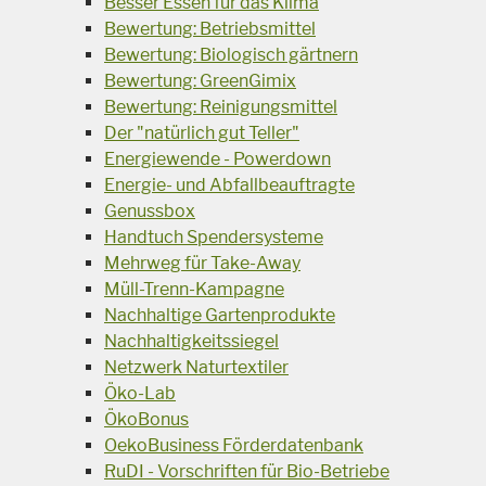
Besser Essen für das Klima
Bewertung: Betriebsmittel
Bewertung: Biologisch gärtnern
Bewertung: GreenGimix
Bewertung: Reinigungsmittel
Der "natürlich gut Teller"
Energiewende - Powerdown
Energie- und Abfallbeauftragte
Genussbox
Handtuch Spendersysteme
Mehrweg für Take-Away
Müll-Trenn-Kampagne
Nachhaltige Gartenprodukte
Nachhaltigkeitssiegel
Netzwerk Naturtextiler
Öko-Lab
ÖkoBonus
OekoBusiness Förderdatenbank
RuDI - Vorschriften für Bio-Betriebe