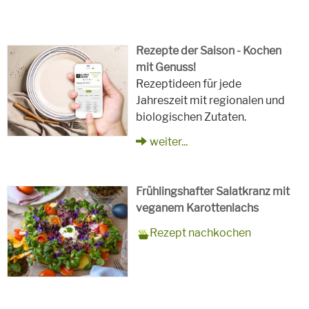
Rezepte der Saison - Kochen
mit Genuss!
Rezeptideen für jede
Jahreszeit mit regionalen und
biologischen Zutaten.
weiter...
Frühlingshafter Salatkranz mit
veganem Karottenlachs
Zubereitungszeit
90 Minuten
Rezept
4 Personen
Saison
Frühling
Rezept nachkochen
für
Schlagworte
Beilagen, Hauptspeisen, Jause,
Kinder, Salat, Vorspeisen,
vegetarisch