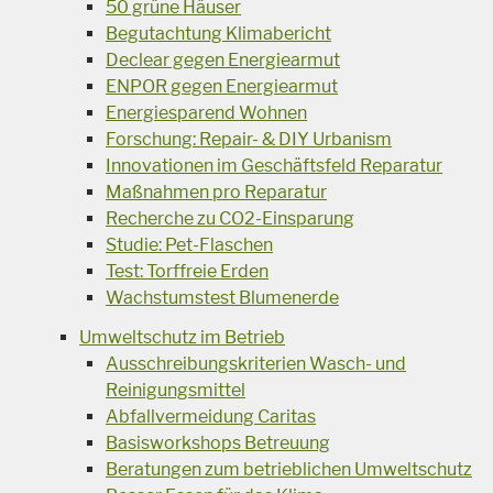
50 grüne Häuser
Begutachtung Klimabericht
Declear gegen Energiearmut
ENPOR gegen Energiearmut
Energiesparend Wohnen
Forschung: Repair- & DIY Urbanism
Innovationen im Geschäftsfeld Reparatur
Maßnahmen pro Reparatur
Recherche zu CO2-Einsparung
Studie: Pet-Flaschen
Test: Torffreie Erden
Wachstumstest Blumenerde
Umweltschutz im Betrieb
Ausschreibungskriterien Wasch- und
Reinigungsmittel
Abfallvermeidung Caritas
Basisworkshops Betreuung
Beratungen zum betrieblichen Umweltschutz