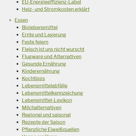
EU-Energieeffizienz-Label
Heiz- und Stromkosten erklärt
Essen
Biolebensmittel
Ernte und Lagerung
Feste feiern
Fleisch ist uns nicht wurscht
Flugware und Alternativen
Gesunde Ernährung
Kinderernährung
Kochtipps
Lebensmittelabfälle
Lebensmittelkennzeichung
Lebensmittel-Lexikon
Milchalternativen
Regional und saisonal
Rezepte der Saison
Pflanzliche Eiweißquellen