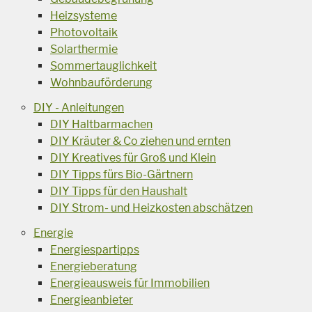
Heizsysteme
Photovoltaik
Solarthermie
Sommertauglichkeit
Wohnbauförderung
DIY - Anleitungen
DIY Haltbarmachen
DIY Kräuter & Co ziehen und ernten
DIY Kreatives für Groß und Klein
DIY Tipps fürs Bio-Gärtnern
DIY Tipps für den Haushalt
DIY Strom- und Heizkosten abschätzen
Energie
Energiespartipps
Energieberatung
Energieausweis für Immobilien
Energieanbieter