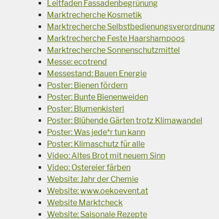
Leitfaden Fassadenbegrünung
Marktrecherche Kosmetik
Marktrecherche Selbstbedienungsverordnung
Marktrecherche Feste Haarshampoos
Marktrecherche Sonnenschutzmittel
Messe: ecotrend
Messestand: Bauen Energie
Poster: Bienen fördern
Poster: Bunte Bienenweiden
Poster: Blumenkisterl
Poster: Blühende Gärten trotz Klimawandel
Poster: Was jede*r tun kann
Poster: Klimaschutz für alle
Video: Altes Brot mit neuem Sinn
Video: Ostereier färben
Website: Jahr der Chemie
Website: www.oekoevent.at
Website Marktcheck
Website: Saisonale Rezepte