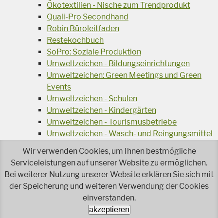
Ökotextilien - Nische zum Trendprodukt
Quali-Pro Secondhand
Robin Büroleitfaden
Restekochbuch
SoPro: Soziale Produktion
Umweltzeichen - Bildungseinrichtungen
Umweltzeichen: Green Meetings und Green
Events
Umweltzeichen - Schulen
Umweltzeichen - Kindergärten
Umweltzeichen - Tourismusbetriebe
Umweltzeichen - Wasch- und Reingungsmittel
Veranstaltungsreihe Ressourcen-Effizienz
Wir verwenden Cookies, um Ihnen bestmögliche
Wiederverwendung von Elektroaltgeräten
Serviceleistungen auf unserer Website zu ermöglichen.
Wasser - das Businessgetränk
Bei weiterer Nutzung unserer Website erklären Sie sich mit
Wohnprojekt Parcours
der Speicherung und weiteren Verwendung der Cookies
Jetzt faire und ökologische Mode kaufen!
einverstanden.
Ökologisch Reinigen
akzeptieren