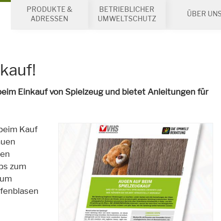
PRODUKTE &
BETRIEBLICHER
ÜBER UN
ADRESSEN
UMWELTSCHUTZ
kauf!
beim Einkauf von Spielzeug und bietet Anleitungen für
beim Kauf
auen
gen
pps zum
zum
ifenblasen