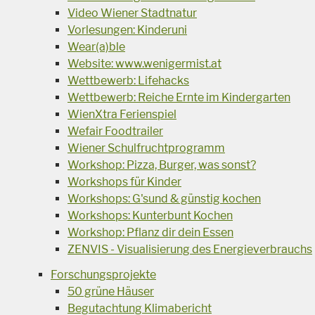
Video Wiener Stadtnatur
Vorlesungen: Kinderuni
Wear(a)ble
Website: www.wenigermist.at
Wettbewerb: Lifehacks
Wettbewerb: Reiche Ernte im Kindergarten
WienXtra Ferienspiel
Wefair Foodtrailer
Wiener Schulfruchtprogramm
Workshop: Pizza, Burger, was sonst?
Workshops für Kinder
Workshops: G'sund & günstig kochen
Workshops: Kunterbunt Kochen
Workshop: Pflanz dir dein Essen
ZENVIS - Visualisierung des Energieverbrauchs
Forschungsprojekte
50 grüne Häuser
Begutachtung Klimabericht