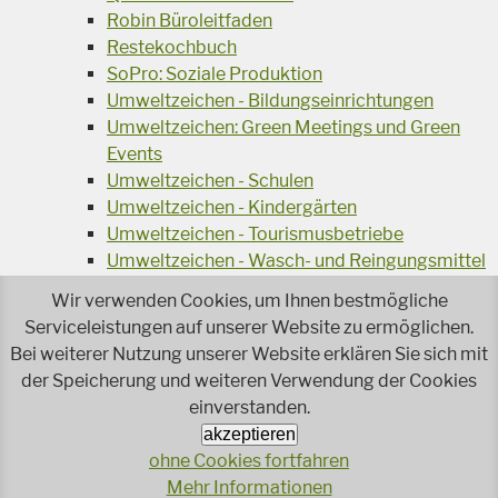
Robin Büroleitfaden
Restekochbuch
SoPro: Soziale Produktion
Umweltzeichen - Bildungseinrichtungen
Umweltzeichen: Green Meetings und Green
Events
Umweltzeichen - Schulen
Umweltzeichen - Kindergärten
Umweltzeichen - Tourismusbetriebe
Umweltzeichen - Wasch- und Reingungsmittel
Veranstaltungsreihe Ressourcen-Effizienz
Wir verwenden Cookies, um Ihnen bestmögliche
Wiederverwendung von Elektroaltgeräten
Serviceleistungen auf unserer Website zu ermöglichen.
Wasser - das Businessgetränk
Bei weiterer Nutzung unserer Website erklären Sie sich mit
Wohnprojekt Parcours
der Speicherung und weiteren Verwendung der Cookies
Jetzt faire und ökologische Mode kaufen!
einverstanden.
Ökologisch Reinigen
akzeptieren
Reparieren leicht gemacht!
ohne Cookies fortfahren
Rezeptsuche
Mehr Informationen