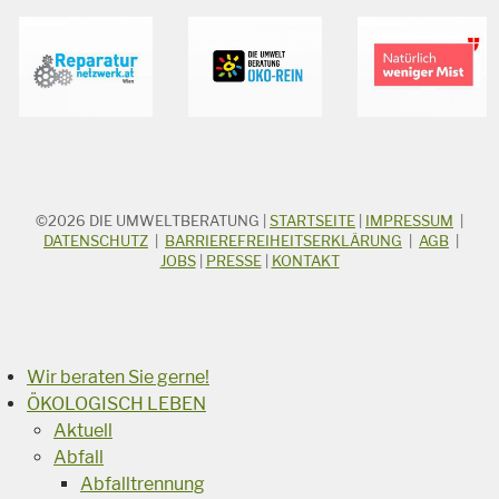
©2026
DIE UMWELTBERATUNG
|
STARTSEITE
|
IMPRESSUM
|
STICHWORTSUCHE
Suchbegriff
DATENSCHUTZ
|
BARRIEREFREIHEITSERKLÄRUNG
|
AGB
|
JOBS
|
PRESSE
|
KONTAKT
Suchen
Wir beraten Sie gerne!
ÖKOLOGISCH LEBEN
Aktuell
Abfall
Abfalltrennung