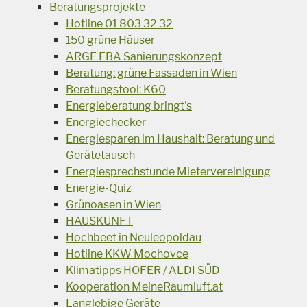
Beratungsprojekte
Hotline 01 803 32 32
150 grüne Häuser
ARGE EBA Sanierungskonzept
Beratung: grüne Fassaden in Wien
Beratungstool: K60
Energieberatung bringt's
Energiechecker
Energiesparen im Haushalt: Beratung und
Gerätetausch
Energiesprechstunde Mietervereinigung
Energie-Quiz
Grünoasen in Wien
HAUSKUNFT
Hochbeet in Neuleopoldau
Hotline KKW Mochovce
Klimatipps HOFER / ALDI SÜD
Kooperation MeineRaumluft.at
Langlebige Geräte