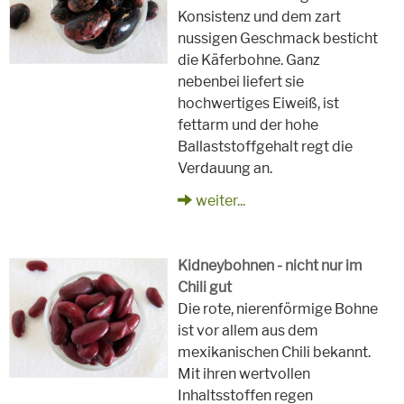
Konsistenz und dem zart
nussigen Geschmack besticht
die Käferbohne. Ganz
nebenbei liefert sie
hochwertiges Eiweiß, ist
fettarm und der hohe
Ballaststoffgehalt regt die
Verdauung an.
weiter...
Kidneybohnen - nicht nur im
Chili gut
Die rote, nierenförmige Bohne
ist vor allem aus dem
mexikanischen Chili bekannt.
Mit ihren wertvollen
Inhaltsstoffen regen