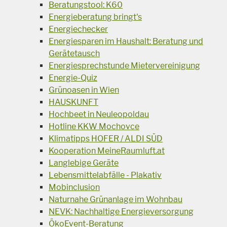
Beratungstool: K60
Energieberatung bringt's
Energiechecker
Energiesparen im Haushalt: Beratung und
Gerätetausch
Energiesprechstunde Mietervereinigung
Energie-Quiz
Grünoasen in Wien
HAUSKUNFT
Hochbeet in Neuleopoldau
Hotline KKW Mochovce
Klimatipps HOFER / ALDI SÜD
Kooperation MeineRaumluft.at
Langlebige Geräte
Lebensmittelabfälle - Plakativ
Mobinclusion
Naturnahe Grünanlage im Wohnbau
NEVK: Nachhaltige Energieversorgung
ÖkoEvent-Beratung