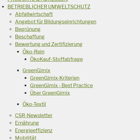
BETRIEBLICHER UMWELTSCHUTZ
Abfallwirtschaft
Angebot für Bildungseinrichtungen
Begrünung
Beschaffung
Bewertung und Zertifizierung
Öko-Rein
ÖkoKauf-Stoffabfrage
GreenGimix
GreenGimix-Kriterien
GreenGimix - Best Practice
Über GreenGimix
Öko-Textil
CSR-Newsletter
Ernährung
Energieeffizienz
Mobilität