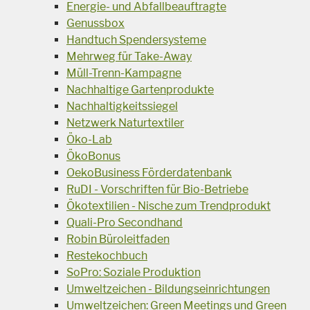
Energie- und Abfallbeauftragte
Genussbox
Handtuch Spendersysteme
Mehrweg für Take-Away
Müll-Trenn-Kampagne
Nachhaltige Gartenprodukte
Nachhaltigkeitssiegel
Netzwerk Naturtextiler
Öko-Lab
ÖkoBonus
OekoBusiness Förderdatenbank
RuDI - Vorschriften für Bio-Betriebe
Ökotextilien - Nische zum Trendprodukt
Quali-Pro Secondhand
Robin Büroleitfaden
Restekochbuch
SoPro: Soziale Produktion
Umweltzeichen - Bildungseinrichtungen
Umweltzeichen: Green Meetings und Green