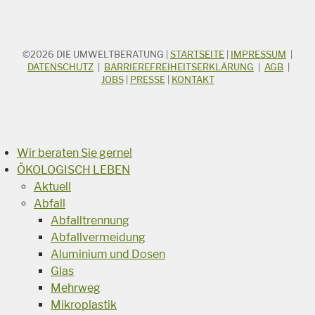
©2026
DIE UMWELTBERATUNG
|
STARTSEITE
|
IMPRESSUM
|
STICHWORTSUCHE
Suchbegriff
DATENSCHUTZ
|
BARRIEREFREIHEITSERKLÄRUNG
|
AGB
|
JOBS
|
PRESSE
|
KONTAKT
Suchen
Wir beraten Sie gerne!
ÖKOLOGISCH LEBEN
Aktuell
Abfall
Abfalltrennung
Abfallvermeidung
Aluminium und Dosen
Glas
Mehrweg
Mikroplastik