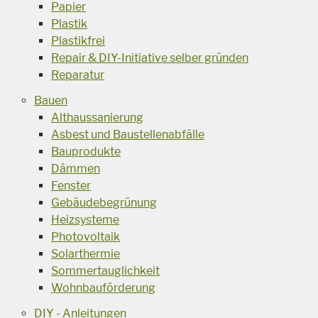
Papier
Plastik
Plastikfrei
Repair & DIY-Initiative selber gründen
Reparatur
Bauen
Althaussanierung
Asbest und Baustellenabfälle
Bauprodukte
Dämmen
Fenster
Gebäudebegrünung
Heizsysteme
Photovoltaik
Solarthermie
Sommertauglichkeit
Wohnbauförderung
DIY - Anleitungen