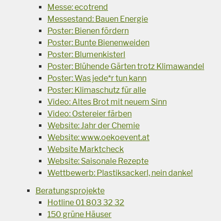
Messe: ecotrend
Messestand: Bauen Energie
Poster: Bienen fördern
Poster: Bunte Bienenweiden
Poster: Blumenkisterl
Poster: Blühende Gärten trotz Klimawandel
Poster: Was jede*r tun kann
Poster: Klimaschutz für alle
Video: Altes Brot mit neuem Sinn
Video: Ostereier färben
Website: Jahr der Chemie
Website: www.oekoevent.at
Website Marktcheck
Website: Saisonale Rezepte
Wettbewerb: Plastiksackerl, nein danke!
Beratungsprojekte
Hotline 01 803 32 32
150 grüne Häuser