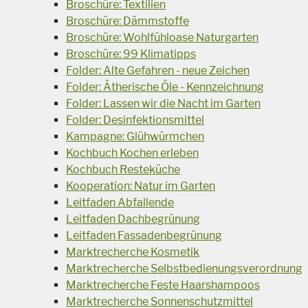
Broschüre: Textilien
Broschüre: Dämmstoffe
Broschüre: Wohlfühloase Naturgarten
Broschüre: 99 Klimatipps
Folder: Alte Gefahren - neue Zeichen
Folder: Ätherische Öle - Kennzeichnung
Folder: Lassen wir die Nacht im Garten
Folder: Desinfektionsmittel
Kampagne: Glühwürmchen
Kochbuch Kochen erleben
Kochbuch Resteküche
Kooperation: Natur im Garten
Leitfaden Abfallende
Leitfaden Dachbegrünung
Leitfaden Fassadenbegrünung
Marktrecherche Kosmetik
Marktrecherche Selbstbedienungsverordnung
Marktrecherche Feste Haarshampoos
Marktrecherche Sonnenschutzmittel