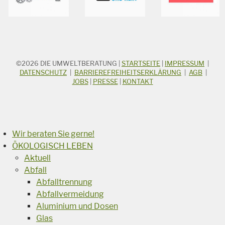
©2026
DIE UMWELTBERATUNG
|
STARTSEITE
|
IMPRESSUM
|
STICHWORTSUCHE
Suchbegriff
DATENSCHUTZ
|
BARRIEREFREIHEITSERKLÄRUNG
|
AGB
|
JOBS
|
PRESSE
|
KONTAKT
Suchen
Wir beraten Sie gerne!
ÖKOLOGISCH LEBEN
Aktuell
Abfall
Abfalltrennung
Abfallvermeidung
Aluminium und Dosen
Glas