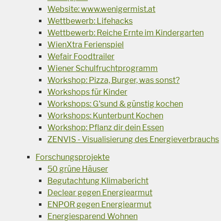
Website: www.wenigermist.at
Wettbewerb: Lifehacks
Wettbewerb: Reiche Ernte im Kindergarten
WienXtra Ferienspiel
Wefair Foodtrailer
Wiener Schulfruchtprogramm
Workshop: Pizza, Burger, was sonst?
Workshops für Kinder
Workshops: G'sund & günstig kochen
Workshops: Kunterbunt Kochen
Workshop: Pflanz dir dein Essen
ZENVIS - Visualisierung des Energieverbrauchs
Forschungsprojekte
50 grüne Häuser
Begutachtung Klimabericht
Declear gegen Energiearmut
ENPOR gegen Energiearmut
Energiesparend Wohnen