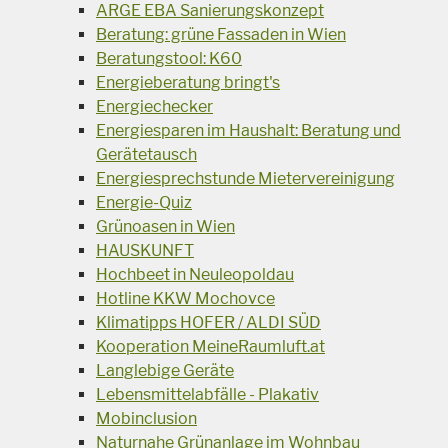
ARGE EBA Sanierungskonzept
Beratung: grüne Fassaden in Wien
Beratungstool: K60
Energieberatung bringt's
Energiechecker
Energiesparen im Haushalt: Beratung und
Gerätetausch
Energiesprechstunde Mietervereinigung
Energie-Quiz
Grünoasen in Wien
HAUSKUNFT
Hochbeet in Neuleopoldau
Hotline KKW Mochovce
Klimatipps HOFER / ALDI SÜD
Kooperation MeineRaumluft.at
Langlebige Geräte
Lebensmittelabfälle - Plakativ
Mobinclusion
Naturnahe Grünanlage im Wohnbau