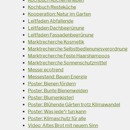
Kochbuch Kochen erleben
Kochbuch Resteküche
Kooperation: Natur im Garten
Leitfaden Abfallende
Leitfaden Dachbegrünung
Leitfaden Fassadenbegrünung
Marktrecherche Kosmetik
Marktrecherche Selbstbedienungsverordnung
Marktrecherche Feste Haarshampoos
Marktrecherche Sonnenschutzmittel
Messe: ecotrend
Messestand: Bauen Energie
Poster: Bienen fördern
Poster: Bunte Bienenweiden
Poster: Blumenkisterl
Poster: Blühende Gärten trotz Klimawandel
Poster: Was jede*r tun kann
Poster: Klimaschutz für alle
Video: Altes Brot mit neuem Sinn