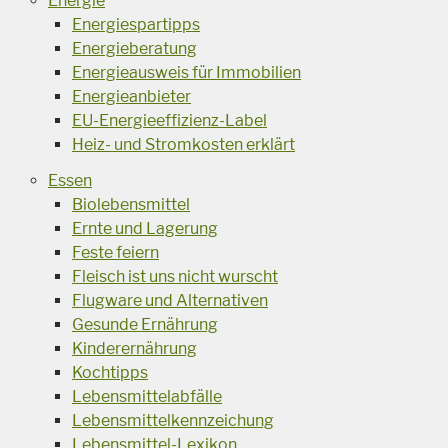
Energie
Energiespartipps
Energieberatung
Energieausweis für Immobilien
Energieanbieter
EU-Energieeffizienz-Label
Heiz- und Stromkosten erklärt
Essen
Biolebensmittel
Ernte und Lagerung
Feste feiern
Fleisch ist uns nicht wurscht
Flugware und Alternativen
Gesunde Ernährung
Kinderernährung
Kochtipps
Lebensmittelabfälle
Lebensmittelkennzeichung
Lebensmittel-Lexikon