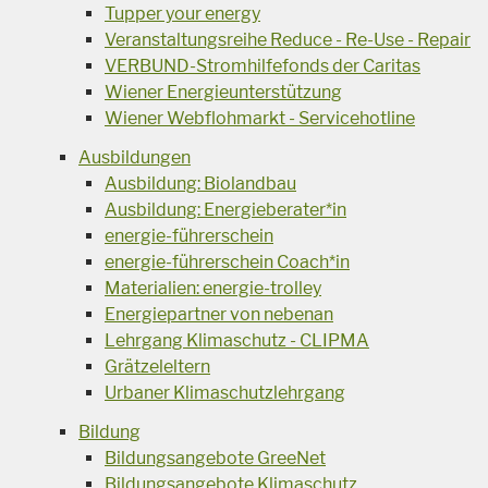
Tupper your energy
Veranstaltungsreihe Reduce - Re-Use - Repair
VERBUND-Stromhilfefonds der Caritas
Wiener Energieunterstützung
Wiener Webflohmarkt - Servicehotline
Ausbildungen
Ausbildung: Biolandbau
Ausbildung: Energieberater*in
energie-führerschein
energie-führerschein Coach*in
Materialien: energie-trolley
Energiepartner von nebenan
Lehrgang Klimaschutz - CLIPMA
Grätzeleltern
Urbaner Klimaschutzlehrgang
Bildung
Bildungsangebote GreeNet
Bildungsangebote Klimaschutz