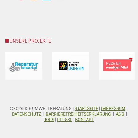
UNSERE PROJEKTE
©2026
DIE UMWELTBERATUNG
|
STARTSEITE
|
IMPRESSUM
|
STICHWORTSUCHE
Suchbegriff
DATENSCHUTZ
|
BARRIEREFREIHEITSERKLÄRUNG
|
AGB
|
JOBS
|
PRESSE
|
KONTAKT
Suchen