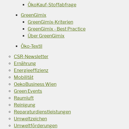
ÖkoKauf-Stoffabfrage
GreenGimix
GreenGimix-Kriterien
GreenGimix - Best Practice
Über GreenGimix
Öko-Textil
CSR-Newsletter
Ernährung
Energieeffizienz
Mobilität
OekoBusiness Wien
Green Events
Raumluft
Reinigung
Reparaturdienstleistungen
Umweltzeichen
Umweltförderungen