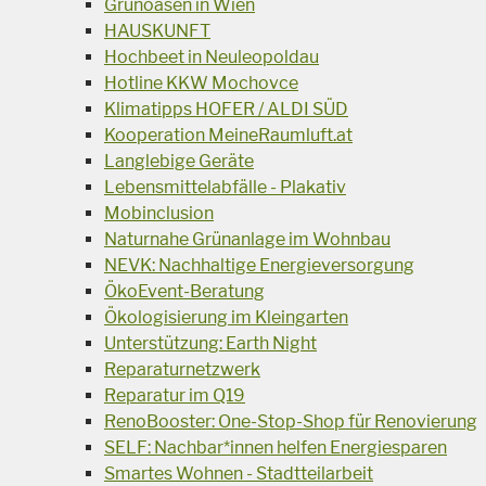
Grünoasen in Wien
HAUSKUNFT
Hochbeet in Neuleopoldau
Hotline KKW Mochovce
Klimatipps HOFER / ALDI SÜD
Kooperation MeineRaumluft.at
Langlebige Geräte
Lebensmittelabfälle - Plakativ
Mobinclusion
Naturnahe Grünanlage im Wohnbau
NEVK: Nachhaltige Energieversorgung
ÖkoEvent-Beratung
Ökologisierung im Kleingarten
Unterstützung: Earth Night
Reparaturnetzwerk
Reparatur im Q19
RenoBooster: One-Stop-Shop für Renovierung
SELF: Nachbar*innen helfen Energiesparen
Smartes Wohnen - Stadtteilarbeit