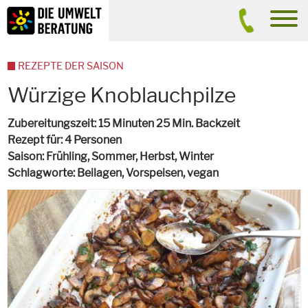
Inhalt
Suche
men
REZEPTE DER SAISON
Würzige Knoblauchpilze
Zubereitungszeit
15 Minuten 25 Min. Backzeit
Rezept für
4 Personen
Saison
Frühling, Sommer, Herbst, Winter
Schlagworte
Beilagen, Vorspeisen,
vegan