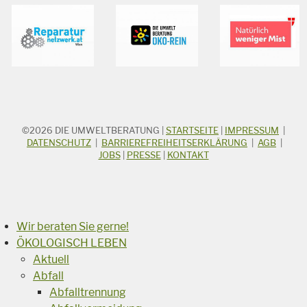
©2026
DIE UMWELTBERATUNG
|
STARTSEITE
|
IMPRESSUM
|
STICHWORTSUCHE
Suchbegriff
DATENSCHUTZ
|
BARRIEREFREIHEITSERKLÄRUNG
|
AGB
|
JOBS
|
PRESSE
|
KONTAKT
Suchen
Wir beraten Sie gerne!
ÖKOLOGISCH LEBEN
Aktuell
Abfall
Abfalltrennung