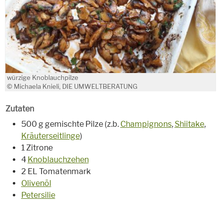
würzige Knoblauchpilze
© Michaela Knieli, DIE UMWELTBERATUNG
Zutaten
500 g gemischte Pilze (z.b.
Champignons
,
Shiitake
,
Kräuterseitlinge
)
1 Zitrone
4
Knoblauchzehen
2 EL Tomatenmark
Olivenöl
Petersilie