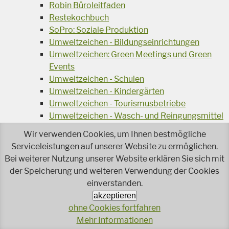
Robin Büroleitfaden
Restekochbuch
SoPro: Soziale Produktion
Umweltzeichen - Bildungseinrichtungen
Umweltzeichen: Green Meetings und Green
Events
Umweltzeichen - Schulen
Umweltzeichen - Kindergärten
Umweltzeichen - Tourismusbetriebe
Umweltzeichen - Wasch- und Reingungsmittel
Veranstaltungsreihe Ressourcen-Effizienz
Wir verwenden Cookies, um Ihnen bestmögliche
Wiederverwendung von Elektroaltgeräten
Serviceleistungen auf unserer Website zu ermöglichen.
Wasser - das Businessgetränk
Bei weiterer Nutzung unserer Website erklären Sie sich mit
Wohnprojekt Parcours
der Speicherung und weiteren Verwendung der Cookies
Jetzt faire und ökologische Mode kaufen!
einverstanden.
Ökologisch Reinigen
akzeptieren
Reparieren leicht gemacht!
ohne Cookies fortfahren
Rezeptsuche
Mehr Informationen