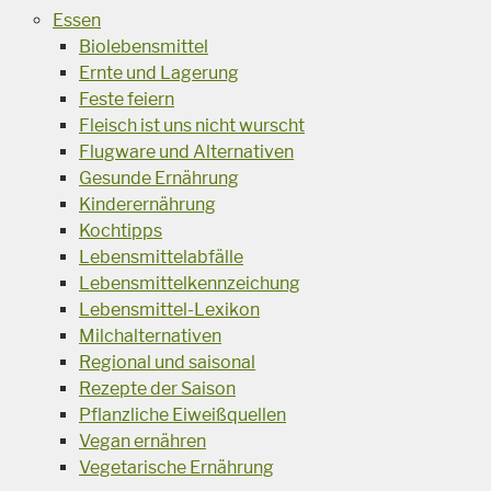
Essen
Biolebensmittel
Ernte und Lagerung
Feste feiern
Fleisch ist uns nicht wurscht
Flugware und Alternativen
Gesunde Ernährung
Kinderernährung
Kochtipps
Lebensmittelabfälle
Lebensmittelkennzeichung
Lebensmittel-Lexikon
Milchalternativen
Regional und saisonal
Rezepte der Saison
Pflanzliche Eiweißquellen
Vegan ernähren
Vegetarische Ernährung