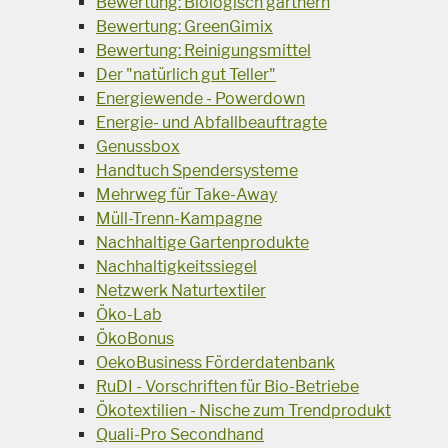
Bewertung: Biologisch gärtnern
Bewertung: GreenGimix
Bewertung: Reinigungsmittel
Der "natürlich gut Teller"
Energiewende - Powerdown
Energie- und Abfallbeauftragte
Genussbox
Handtuch Spendersysteme
Mehrweg für Take-Away
Müll-Trenn-Kampagne
Nachhaltige Gartenprodukte
Nachhaltigkeitssiegel
Netzwerk Naturtextiler
Öko-Lab
ÖkoBonus
OekoBusiness Förderdatenbank
RuDI - Vorschriften für Bio-Betriebe
Ökotextilien - Nische zum Trendprodukt
Quali-Pro Secondhand