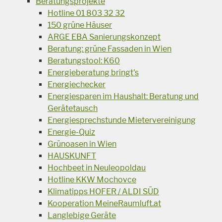
Beratungsprojekte
Hotline 01 803 32 32
150 grüne Häuser
ARGE EBA Sanierungskonzept
Beratung: grüne Fassaden in Wien
Beratungstool: K60
Energieberatung bringt's
Energiechecker
Energiesparen im Haushalt: Beratung und
Gerätetausch
Energiesprechstunde Mietervereinigung
Energie-Quiz
Grünoasen in Wien
HAUSKUNFT
Hochbeet in Neuleopoldau
Hotline KKW Mochovce
Klimatipps HOFER / ALDI SÜD
Kooperation MeineRaumluft.at
Langlebige Geräte