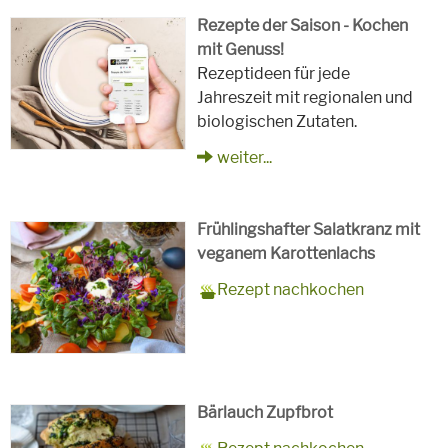
Rezepte der Saison - Kochen
mit Genuss!
Rezeptideen für jede
Jahreszeit mit regionalen und
biologischen Zutaten.
weiter...
Frühlingshafter Salatkranz mit
veganem Karottenlachs
Zubereitungszeit
90 Minuten
Rezept
4 Personen
Saison
Frühling
Rezept nachkochen
für
Schlagworte
Beilagen, Hauptspeisen, Jause,
Kinder, Salat, Vorspeisen,
vegetarisch
Bärlauch Zupfbrot
Zubereitungszeit
30 Minuten plus 1 Stunde zum
Rezept
8 Personen
Saison
Frühling, Sommer, Herbst,