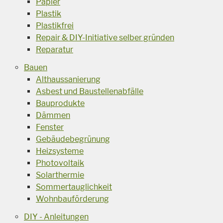
Papier
Plastik
Plastikfrei
Repair & DIY-Initiative selber gründen
Reparatur
Bauen
Althaussanierung
Asbest und Baustellenabfälle
Bauprodukte
Dämmen
Fenster
Gebäudebegrünung
Heizsysteme
Photovoltaik
Solarthermie
Sommertauglichkeit
Wohnbauförderung
DIY - Anleitungen