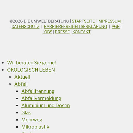
©2026
DIE UMWELTBERATUNG
|
STARTSEITE
|
IMPRESSUM
|
STICHWORTSUCHE
Suchbegriff
DATENSCHUTZ
|
BARRIEREFREIHEITSERKLÄRUNG
|
AGB
|
JOBS
|
PRESSE
|
KONTAKT
Suchen
Wir beraten Sie gerne!
ÖKOLOGISCH LEBEN
Aktuell
Abfall
Abfalltrennung
Abfallvermeidung
Aluminium und Dosen
Glas
Mehrweg
Mikroplastik