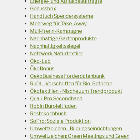
Energie- und Abfallbeauftragte
Genussbox
Handtuch Spendersysteme
Mehrweg für Take-Away
Müll-Trenn-Kampagne
Nachhaltige Gartenprodukte
Nachhaltigkeitssiegel
Netzwerk Naturtextiler
Öko-Lab
ÖkoBonus
OekoBusiness Förderdatenbank
RuDI - Vorschriften für Bio-Betriebe
Ökotextilien - Nische zum Trendprodukt
Quali-Pro Secondhand
Robin Büroleitfaden
Restekochbuch
SoPro: Soziale Produktion
Umweltzeichen - Bildungseinrichtungen
Umweltzeichen: Green Meetings und Green