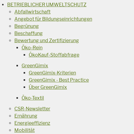
BETRIEBLICHER UMWELTSCHUTZ
Abfallwirtschaft
Angebot für Bildungseinrichtungen
Begrünung
Beschaffung
Bewertung und Zertifizierung
Öko-Rein
ÖkoKauf-Stoffabfrage
GreenGimix
GreenGimix-Kriterien
GreenGimix - Best Practice
Über GreenGimix
Öko-Textil
CSR-Newsletter
Ernährung
Energieeffizienz
Mobilität