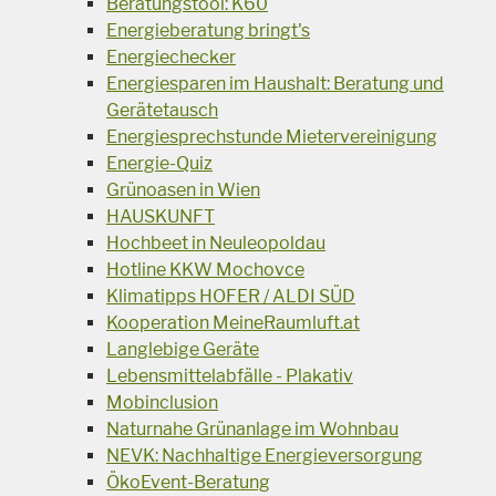
Beratungstool: K60
Energieberatung bringt's
Energiechecker
Energiesparen im Haushalt: Beratung und
Gerätetausch
Energiesprechstunde Mietervereinigung
Energie-Quiz
Grünoasen in Wien
HAUSKUNFT
Hochbeet in Neuleopoldau
Hotline KKW Mochovce
Klimatipps HOFER / ALDI SÜD
Kooperation MeineRaumluft.at
Langlebige Geräte
Lebensmittelabfälle - Plakativ
Mobinclusion
Naturnahe Grünanlage im Wohnbau
NEVK: Nachhaltige Energieversorgung
ÖkoEvent-Beratung