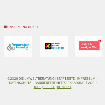
UNSERE PROJEKTE
©2026
DIE UMWELTBERATUNG
|
STARTSEITE
|
IMPRESSUM
|
STICHWORTSUCHE
Suchbegriff
DATENSCHUTZ
|
BARRIEREFREIHEITSERKLÄRUNG
|
AGB
|
JOBS
|
PRESSE
|
KONTAKT
Suchen