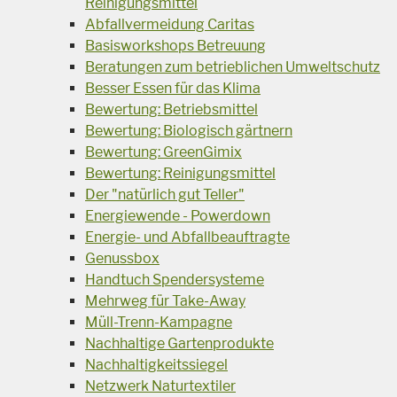
Reinigungsmittel
Abfallvermeidung Caritas
Basisworkshops Betreuung
Beratungen zum betrieblichen Umweltschutz
Besser Essen für das Klima
Bewertung: Betriebsmittel
Bewertung: Biologisch gärtnern
Bewertung: GreenGimix
Bewertung: Reinigungsmittel
Der "natürlich gut Teller"
Energiewende - Powerdown
Energie- und Abfallbeauftragte
Genussbox
Handtuch Spendersysteme
Mehrweg für Take-Away
Müll-Trenn-Kampagne
Nachhaltige Gartenprodukte
Nachhaltigkeitssiegel
Netzwerk Naturtextiler