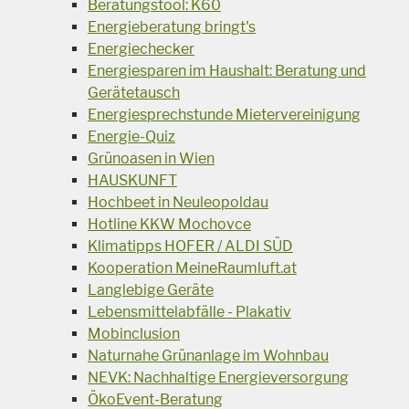
Beratungstool: K60
Energieberatung bringt's
Energiechecker
Energiesparen im Haushalt: Beratung und
Gerätetausch
Energiesprechstunde Mietervereinigung
Energie-Quiz
Grünoasen in Wien
HAUSKUNFT
Hochbeet in Neuleopoldau
Hotline KKW Mochovce
Klimatipps HOFER / ALDI SÜD
Kooperation MeineRaumluft.at
Langlebige Geräte
Lebensmittelabfälle - Plakativ
Mobinclusion
Naturnahe Grünanlage im Wohnbau
NEVK: Nachhaltige Energieversorgung
ÖkoEvent-Beratung