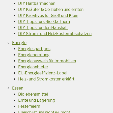
DIY Haltbarmachen
DIY Kräuter & Co ziehen und ernten
DIY Kreatives für Groß und Klein
DIY Tipps fürs Bio-Gärtnern
DIY Tipps für den Haushalt
DIY Strom- und Heizkosten abschätzen
Energie
Energiespartipps
Energieberatung
Energieausweis für Immobilien
Energieanbieter
EU-Energieeffizienz-Label
Heiz- und Stromkosten erklärt
Essen
Biolebensmittel
Ernte und Lagerung
Feste feiern
Fleisch ist uns nicht wurscht