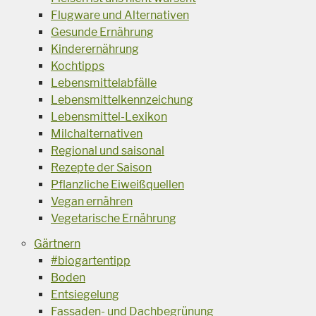
Flugware und Alternativen
Gesunde Ernährung
Kinderernährung
Kochtipps
Lebensmittelabfälle
Lebensmittelkennzeichung
Lebensmittel-Lexikon
Milchalternativen
Regional und saisonal
Rezepte der Saison
Pflanzliche Eiweißquellen
Vegan ernähren
Vegetarische Ernährung
Gärtnern
#biogartentipp
Boden
Entsiegelung
Fassaden- und Dachbegrünung