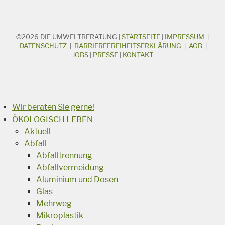
©2026
DIE UMWELTBERATUNG
|
STARTSEITE
|
IMPRESSUM
|
STICHWORTSUCHE
Suchbegriff
DATENSCHUTZ
|
BARRIEREFREIHEITSERKLÄRUNG
|
AGB
|
JOBS
|
PRESSE
|
KONTAKT
Suchen
Wir beraten Sie gerne!
ÖKOLOGISCH LEBEN
Aktuell
Abfall
Abfalltrennung
Abfallvermeidung
Aluminium und Dosen
Glas
Mehrweg
Mikroplastik