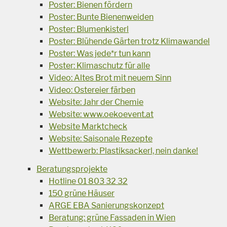
Poster: Bienen fördern
Poster: Bunte Bienenweiden
Poster: Blumenkisterl
Poster: Blühende Gärten trotz Klimawandel
Poster: Was jede*r tun kann
Poster: Klimaschutz für alle
Video: Altes Brot mit neuem Sinn
Video: Ostereier färben
Website: Jahr der Chemie
Website: www.oekoevent.at
Website Marktcheck
Website: Saisonale Rezepte
Wettbewerb: Plastiksackerl, nein danke!
Beratungsprojekte
Hotline 01 803 32 32
150 grüne Häuser
ARGE EBA Sanierungskonzept
Beratung: grüne Fassaden in Wien