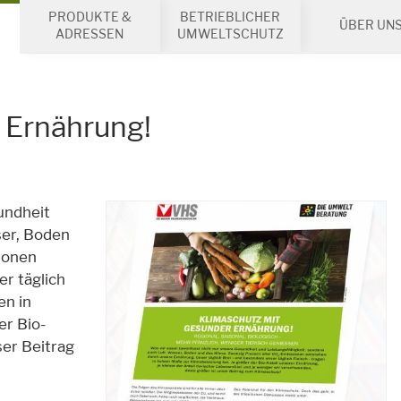
PRODUKTE &
BETRIEBLICHER
ÜBER UN
ADRESSEN
UMWELTSCHUTZ
 Ernährung!
undheit
ser, Boden
ionen
r täglich
en in
er Bio-
ser Beitrag