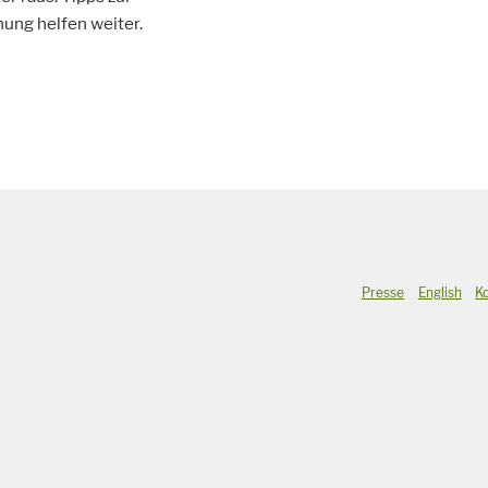
ng helfen weiter.
Presse
English
K