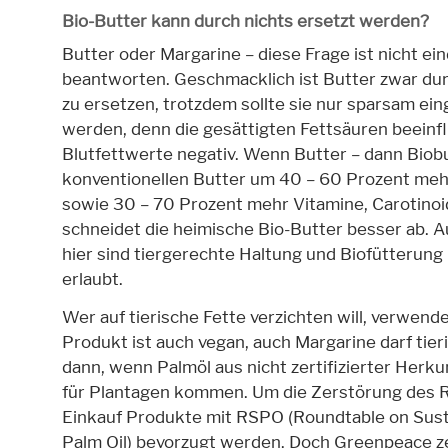
Bio-Butter kann durch nichts ersetzt werden?
Butter oder Margarine – diese Frage ist nicht ein
beantworten. Geschmacklich ist Butter zwar dur
zu ersetzen, trotzdem sollte sie nur sparsam ein
werden, denn die gesättigten Fettsäuren beeinf
Blutfettwerte negativ. Wenn Butter – dann Biobut
konventionellen Butter um 40 – 60 Prozent meh
sowie 30 – 70 Prozent mehr Vitamine, Carotinoi
schneidet die heimische Bio-Butter besser ab. A
hier sind tiergerechte Haltung und Biofütterung
erlaubt.
Wer auf tierische Fette verzichten will, verwende
Produkt ist auch vegan, auch Margarine darf tier
dann, wenn Palmöl aus nicht zertifizierter Herk
für Plantagen kommen. Um die Zerstörung des Re
Einkauf Produkte mit RSPO (Roundtable on Susta
Palm Oil) bevorzugt werden. Doch Greenpeace ze