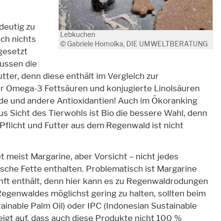
deutig zu
Lebkuchen
ch nichts
© Gabriele Homolka, DIE UMWELTBERATUNG
gesetzt
lussen die
ter, denn diese enthält im Vergleich zur
r Omega-3 Fettsäuren und konjugierte Linolsäuren
de und andere Antioxidantien! Auch im Ökoranking
us Sicht des Tierwohls ist Bio die bessere Wahl, denn
 Pflicht und Futter aus dem Regenwald ist nicht
t meist Margarine, aber Vorsicht – nicht jedes
ische Fette enthalten. Problematisch ist Margarine
unft enthält, denn hier kann es zu Regenwaldrodungen
genwaldes möglichst gering zu halten, sollten beim
inable Palm Oil) oder IPC (Indonesian Sustainable
igt auf, dass auch diese Produkte nicht 100 %