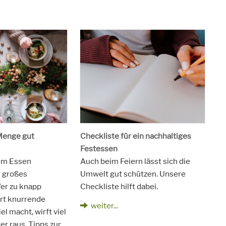
Menge gut
Checkliste für ein nachhaltiges
Festessen
um Essen
Auch beim Feiern lässt sich die
r großes
Umwelt gut schützen. Unsere
er zu knapp
Checkliste hilft dabei.
iert knurrende
weiter...
l macht, wirft viel
er raus. Tipps zur