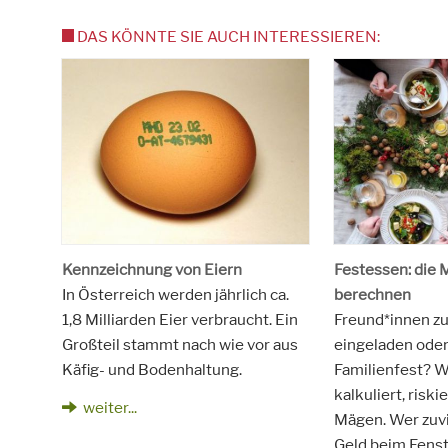
DAS KÖNNTE SIE AUCH INTERESSIEREN:
Kennzeichnung von Eiern
Festessen: die 
In Österreich werden jährlich ca.
berechnen
1,8 Milliarden Eier verbraucht. Ein
Freund*innen z
Großteil stammt nach wie vor aus
eingeladen ode
Käfig- und Bodenhaltung.
Familienfest? W
kalkuliert, risk
weiter...
Mägen. Wer zuvie
Geld beim Fenst