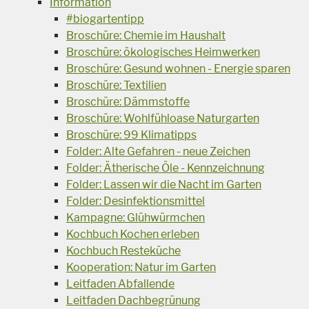
Information
#biogartentipp
Broschüre: Chemie im Haushalt
Broschüre: ökologisches Heimwerken
Broschüre: Gesund wohnen - Energie sparen
Broschüre: Textilien
Broschüre: Dämmstoffe
Broschüre: Wohlfühloase Naturgarten
Broschüre: 99 Klimatipps
Folder: Alte Gefahren - neue Zeichen
Folder: Ätherische Öle - Kennzeichnung
Folder: Lassen wir die Nacht im Garten
Folder: Desinfektionsmittel
Kampagne: Glühwürmchen
Kochbuch Kochen erleben
Kochbuch Resteküche
Kooperation: Natur im Garten
Leitfaden Abfallende
Leitfaden Dachbegrünung