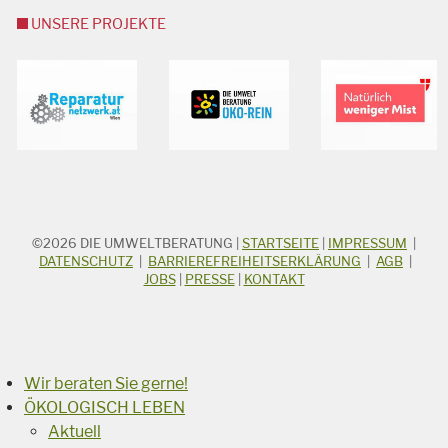
UNSERE PROJEKTE
©2026
DIE UMWELTBERATUNG
|
STARTSEITE
|
IMPRESSUM
|
STICHWORTSUCHE
Suchbegriff
DATENSCHUTZ
|
BARRIEREFREIHEITSERKLÄRUNG
|
AGB
|
JOBS
|
PRESSE
|
KONTAKT
Suchen
Wir beraten Sie gerne!
ÖKOLOGISCH LEBEN
Aktuell