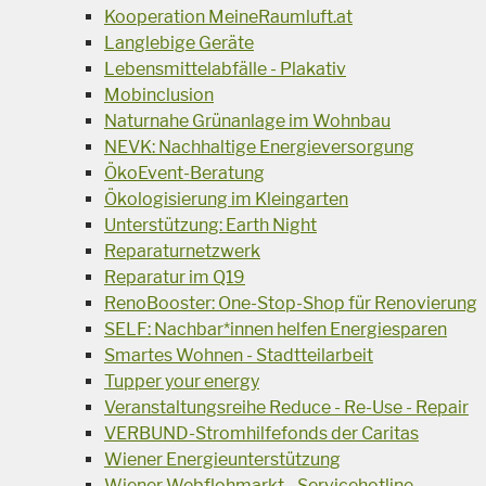
Kooperation MeineRaumluft.at
Langlebige Geräte
Lebensmittelabfälle - Plakativ
Mobinclusion
Naturnahe Grünanlage im Wohnbau
NEVK: Nachhaltige Energieversorgung
ÖkoEvent-Beratung
Ökologisierung im Kleingarten
Unterstützung: Earth Night
Reparaturnetzwerk
Reparatur im Q19
RenoBooster: One-Stop-Shop für Renovierung
SELF: Nachbar*innen helfen Energiesparen
Smartes Wohnen - Stadtteilarbeit
Tupper your energy
Veranstaltungsreihe Reduce - Re-Use - Repair
VERBUND-Stromhilfefonds der Caritas
Wiener Energieunterstützung
Wiener Webflohmarkt - Servicehotline