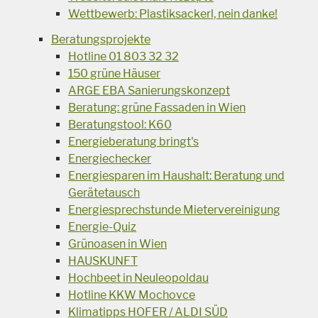
Wettbewerb: Plastiksackerl, nein danke!
Beratungsprojekte
Hotline 01 803 32 32
150 grüne Häuser
ARGE EBA Sanierungskonzept
Beratung: grüne Fassaden in Wien
Beratungstool: K60
Energieberatung bringt's
Energiechecker
Energiesparen im Haushalt: Beratung und
Gerätetausch
Energiesprechstunde Mietervereinigung
Energie-Quiz
Grünoasen in Wien
HAUSKUNFT
Hochbeet in Neuleopoldau
Hotline KKW Mochovce
Klimatipps HOFER / ALDI SÜD