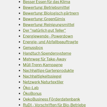
Besser Essen für das Klima
Bewertung: Betriebsmittel
Bewertung: Biologisch gärtnern
Bewertung: GreenGimix
Bewertung: Reinigungsmittel
Der "natürlich gut Teller"
Energiewende - Powerdown
Energie- und Abfallbeauftragte
Genussbox
Handtuch Spendersysteme
Mehrweg für Take-Away
Müll-Trenn-Kampagne
Nachhaltige Gartenprodukte
Nachhaltigkeitssiegel
Netzwerk Naturtextiler
Öko-Lab
ÖkoBonus
OekoBusiness Förderdatenbank
RuDI - Vorschriften für Bio-Betriebe