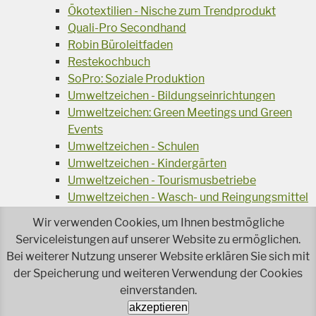
Ökotextilien - Nische zum Trendprodukt
Quali-Pro Secondhand
Robin Büroleitfaden
Restekochbuch
SoPro: Soziale Produktion
Umweltzeichen - Bildungseinrichtungen
Umweltzeichen: Green Meetings und Green
Events
Umweltzeichen - Schulen
Umweltzeichen - Kindergärten
Umweltzeichen - Tourismusbetriebe
Umweltzeichen - Wasch- und Reingungsmittel
Veranstaltungsreihe Ressourcen-Effizienz
Wir verwenden Cookies, um Ihnen bestmögliche
Wiederverwendung von Elektroaltgeräten
Serviceleistungen auf unserer Website zu ermöglichen.
Wasser - das Businessgetränk
Bei weiterer Nutzung unserer Website erklären Sie sich mit
Wohnprojekt Parcours
der Speicherung und weiteren Verwendung der Cookies
einverstanden.
Jetzt faire und ökologische Mode kaufen!
Ökologisch Reinigen
akzeptieren