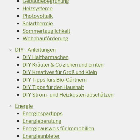
Gebäudebegrünung
Heizsysteme
Photovoltaik
Solarthermie
Sommertauglichkeit
Wohnbauförderung
DIY - Anleitungen
DIY Haltbarmachen
DIY Kräuter & Co ziehen und ernten
DIY Kreatives für Groß und Klein
DIY Tipps fürs Bio-Gärtnern
DIY Tipps für den Haushalt
DIY Strom- und Heizkosten abschätzen
Energie
Energiespartipps
Energieberatung
Energieausweis für Immobilien
Energieanbieter