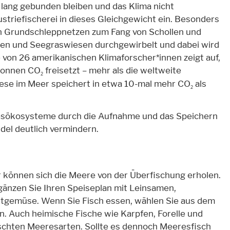
ang gebunden bleiben und das Klima nicht
ustriefischerei in dieses Gleichgewicht ein. Besonders
en Grundschleppnetzen zum Fang von Schollen und
en und Seegraswiesen durchgewirbelt und dabei wird
e von 26 amerikanischen Klimaforscher*innen zeigt auf,
atonnen CO
freisetzt – mehr als die weltweite
2
iese im Meer speichert in etwa 10-mal mehr CO
als
2
esökosysteme durch die Aufnahme und das Speichern
el deutlich vermindern.
r können sich die Meere von der Überfischung erholen.
änzen Sie Ihren Speiseplan mit Leinsamen,
tgemüse. Wenn Sie Fisch essen, wählen Sie aus dem
. Auch heimische Fische wie Karpfen, Forelle und
ischten Meeresarten. Sollte es dennoch Meeresfisch