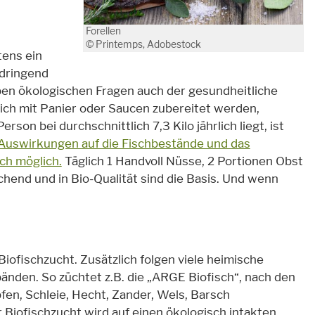
Forellen
© Printemps, Adobestock
tens ein
 dringend
eben ökologischen Fragen auch der gesundheitliche
ich mit Panier oder Saucen zubereitet werden,
son bei durchschnittlich 7,3 Kilo jährlich liegt, ist
 Auswirkungen auf die Fischbestände und das
sch möglich.
Täglich 1 Handvoll Nüsse, 2 Portionen Obst
hend und in Bio-Qualität sind die Basis. Und wenn
 Biofischzucht. Zusätzlich folgen viele heimische
nden. So züchtet z.B. die „ARGE Biofisch“, nach den
rpfen, Schleie, Hecht, Zander, Wels, Barsch
er Biofischzucht wird auf einen ökologisch intakten