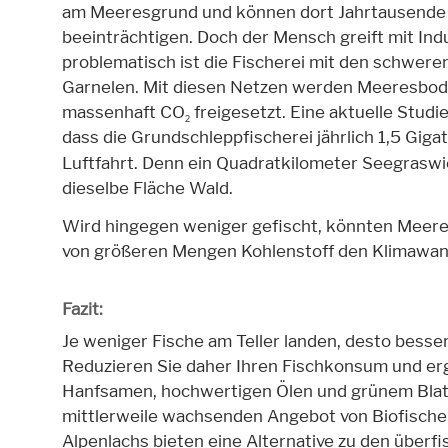
am Meeresgrund und können dort Jahrtausende l
beeinträchtigen. Doch der Mensch greift mit Ind
problematisch ist die Fischerei mit den schwer
Garnelen. Mit diesen Netzen werden Meeresbod
massenhaft CO
freigesetzt. Eine aktuelle Studi
2
dass die Grundschleppfischerei jährlich 1,5 Gig
Luftfahrt. Denn ein Quadratkilometer Seegrasw
dieselbe Fläche Wald.
Wird hingegen weniger gefischt, könnten Meer
von größeren Mengen Kohlenstoff den Klimawand
Fazit:
Je weniger Fische am Teller landen, desto besse
Reduzieren Sie daher Ihren Fischkonsum und erg
Hanfsamen, hochwertigen Ölen und grünem Blat
mittlerweile wachsenden Angebot von Biofischen
Alpenlachs bieten eine Alternative zu den überf