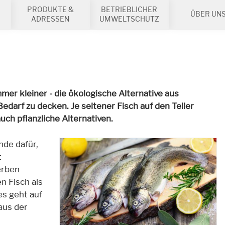
PRODUKTE &
BETRIEBLICHER
ÜBER UN
ADRESSEN
UMWELTSCHUTZ
er kleiner - die ökologische Alternative aus
darf zu decken. Je seltener Fisch auf den Teller
ch pflanzliche Alternativen.
nde dafür,
t
erben
n Fisch als
es geht auf
aus der