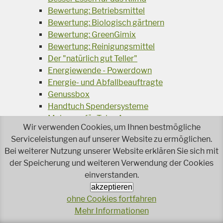
Bewertung: Betriebsmittel
Bewertung: Biologisch gärtnern
Bewertung: GreenGimix
Bewertung: Reinigungsmittel
Der "natürlich gut Teller"
Energiewende - Powerdown
Energie- und Abfallbeauftragte
Genussbox
Handtuch Spendersysteme
Mehrweg für Take-Away
Wir verwenden Cookies, um Ihnen bestmögliche
Müll-Trenn-Kampagne
Serviceleistungen auf unserer Website zu ermöglichen.
Nachhaltige Gartenprodukte
Bei weiterer Nutzung unserer Website erklären Sie sich mit
Nachhaltigkeitssiegel
der Speicherung und weiteren Verwendung der Cookies
Netzwerk Naturtextiler
einverstanden.
Öko-Lab
akzeptieren
ÖkoBonus
ohne Cookies fortfahren
OekoBusiness Förderdatenbank
Mehr Informationen
RuDI - Vorschriften für Bio-Betriebe