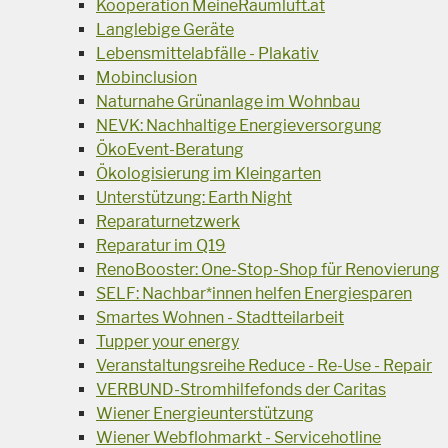
Kooperation MeineRaumluft.at
Langlebige Geräte
Lebensmittelabfälle - Plakativ
Mobinclusion
Naturnahe Grünanlage im Wohnbau
NEVK: Nachhaltige Energieversorgung
ÖkoEvent-Beratung
Ökologisierung im Kleingarten
Unterstützung: Earth Night
Reparaturnetzwerk
Reparatur im Q19
RenoBooster: One-Stop-Shop für Renovierung
SELF: Nachbar*innen helfen Energiesparen
Smartes Wohnen - Stadtteilarbeit
Tupper your energy
Veranstaltungsreihe Reduce - Re-Use - Repair
VERBUND-Stromhilfefonds der Caritas
Wiener Energieunterstützung
Wiener Webflohmarkt - Servicehotline