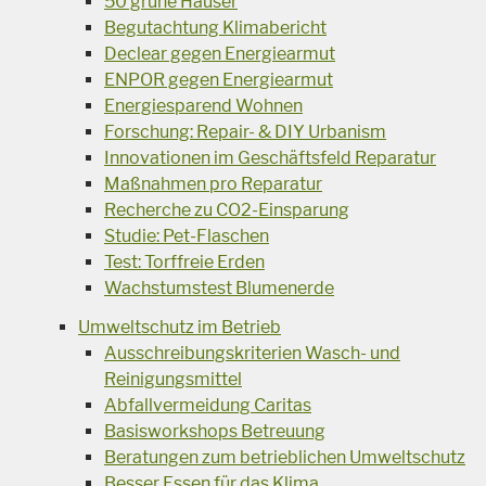
50 grüne Häuser
Begutachtung Klimabericht
Declear gegen Energiearmut
ENPOR gegen Energiearmut
Energiesparend Wohnen
Forschung: Repair- & DIY Urbanism
Innovationen im Geschäftsfeld Reparatur
Maßnahmen pro Reparatur
Recherche zu CO2-Einsparung
Studie: Pet-Flaschen
Test: Torffreie Erden
Wachstumstest Blumenerde
Umweltschutz im Betrieb
Ausschreibungskriterien Wasch- und
Reinigungsmittel
Abfallvermeidung Caritas
Basisworkshops Betreuung
Beratungen zum betrieblichen Umweltschutz
Besser Essen für das Klima