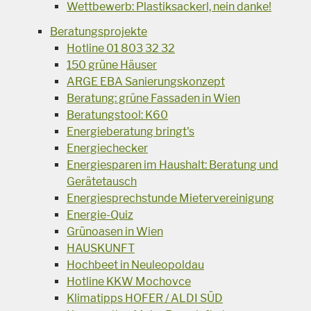
Wettbewerb: Plastiksackerl, nein danke!
Beratungsprojekte
Hotline 01 803 32 32
150 grüne Häuser
ARGE EBA Sanierungskonzept
Beratung: grüne Fassaden in Wien
Beratungstool: K60
Energieberatung bringt's
Energiechecker
Energiesparen im Haushalt: Beratung und
Gerätetausch
Energiesprechstunde Mietervereinigung
Energie-Quiz
Grünoasen in Wien
HAUSKUNFT
Hochbeet in Neuleopoldau
Hotline KKW Mochovce
Klimatipps HOFER / ALDI SÜD