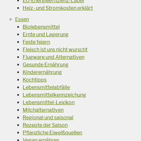
EU-Energieeffizienz-Label
Heiz- und Stromkosten erklärt
Essen
Biolebensmittel
Ernte und Lagerung
Feste feiern
Fleisch ist uns nicht wurscht
Flugware und Alternativen
Gesunde Ernährung
Kinderernährung
Kochtipps
Lebensmittelabfälle
Lebensmittelkennzeichung
Lebensmittel-Lexikon
Milchalternativen
Regional und saisonal
Rezepte der Saison
Pflanzliche Eiweißquellen
Vegan ernähren