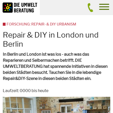
Inhalt
Suche
men
FORSCHUNG: REPAIR- & DIY URBANISM
Repair & DIY in London und
Berlin
In Berlin und London ist was los - auch was das
Reparieren und Selbermachen betrifft. DIE
UMWELTBERATUNG hat spannende Initiativen in diesen
beiden Städten besucht. Tauchen Sie in die lebendige
Repair&DIY-Szene in diesen beiden Städten ein.
Laufzeit: 0000 bis heute