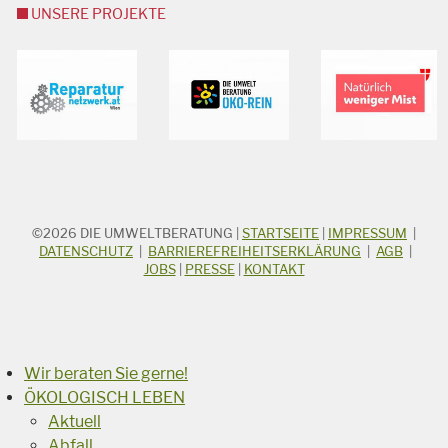
UNSERE PROJEKTE
©2026
DIE UMWELTBERATUNG
|
STARTSEITE
|
IMPRESSUM
|
STICHWORTSUCHE
Suchbegriff
DATENSCHUTZ
|
BARRIEREFREIHEITSERKLÄRUNG
|
AGB
|
JOBS
|
PRESSE
|
KONTAKT
Suchen
Wir beraten Sie gerne!
ÖKOLOGISCH LEBEN
Aktuell
Abfall