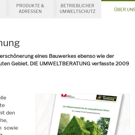
PRODUKTE &
BETRIEBLICHER
ÜBER UN
ADRESSEN
UMWELTSCHUTZ
nung
Verschönerung eines Bauwerkes ebenso wie der
rbauten Gebiet. DIE UMWELTBERATUNG verfasste 2009
lle
te
it den
he,
n sowie