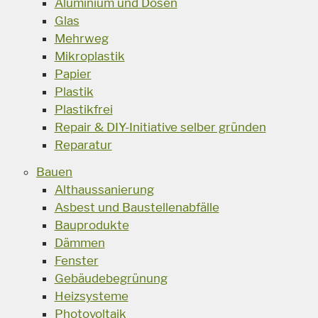
Aluminium und Dosen
Glas
Mehrweg
Mikroplastik
Papier
Plastik
Plastikfrei
Repair & DIY-Initiative selber gründen
Reparatur
Bauen
Althaussanierung
Asbest und Baustellenabfälle
Bauprodukte
Dämmen
Fenster
Gebäudebegrünung
Heizsysteme
Photovoltaik