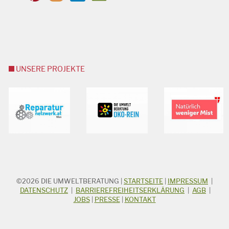
UNSERE PROJEKTE
©2026
DIE UMWELTBERATUNG
|
STARTSEITE
|
IMPRESSUM
|
STICHWORTSUCHE
Suchbegriff
DATENSCHUTZ
|
BARRIEREFREIHEITSERKLÄRUNG
|
AGB
|
JOBS
|
PRESSE
|
KONTAKT
Suchen