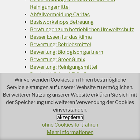
Reinigungsmittel
Abfallvermeidung Caritas
Basisworkshops Betreuung
Beratungen zum betrieblichen Umweltschutz
Besser Essen für das Klima
Bewertung: Betriebsmittel
Bewertung: Biologisch gärtnern
Bewertung: GreenGimix
Bewertung: Reinigungsmittel
Der "natürlich gut Teller"
Wir verwenden Cookies, um Ihnen bestmögliche
Energiewende - Powerdown
Serviceleistungen auf unserer Website zu ermöglichen.
Energie- und Abfallbeauftragte
Bei weiterer Nutzung unserer Website erklären Sie sich mit
Genussbox
der Speicherung und weiteren Verwendung der Cookies
Handtuch Spendersysteme
einverstanden.
Mehrweg für Take-Away
akzeptieren
Müll-Trenn-Kampagne
ohne Cookies fortfahren
Nachhaltige Gartenprodukte
Mehr Informationen
Nachhaltigkeitssiegel