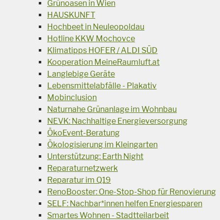
Grünoasen in Wien
HAUSKUNFT
Hochbeet in Neuleopoldau
Hotline KKW Mochovce
Klimatipps HOFER / ALDI SÜD
Kooperation MeineRaumluft.at
Langlebige Geräte
Lebensmittelabfälle - Plakativ
Mobinclusion
Naturnahe Grünanlage im Wohnbau
NEVK: Nachhaltige Energieversorgung
ÖkoEvent-Beratung
Ökologisierung im Kleingarten
Unterstützung: Earth Night
Reparaturnetzwerk
Reparatur im Q19
RenoBooster: One-Stop-Shop für Renovierung
SELF: Nachbar*innen helfen Energiesparen
Smartes Wohnen - Stadtteilarbeit