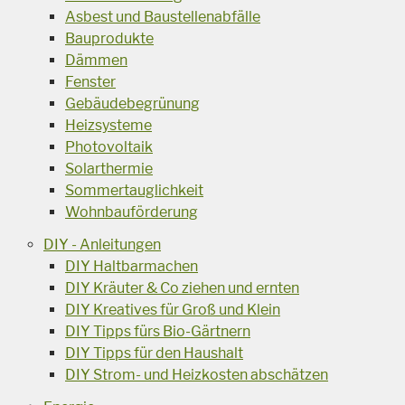
Asbest und Baustellenabfälle
Bauprodukte
Dämmen
Fenster
Gebäudebegrünung
Heizsysteme
Photovoltaik
Solarthermie
Sommertauglichkeit
Wohnbauförderung
DIY - Anleitungen
DIY Haltbarmachen
DIY Kräuter & Co ziehen und ernten
DIY Kreatives für Groß und Klein
DIY Tipps fürs Bio-Gärtnern
DIY Tipps für den Haushalt
DIY Strom- und Heizkosten abschätzen