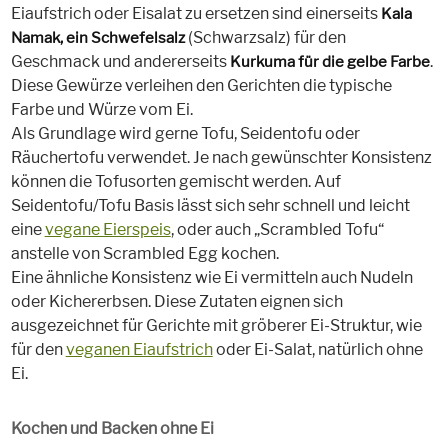
Eiaufstrich oder Eisalat zu ersetzen sind einerseits
Kala
(Schwarzsalz) für den
Namak, ein Schwefelsalz
Geschmack und andererseits
.
Kurkuma für die gelbe Farbe
Diese Gewürze verleihen den Gerichten die typische
Farbe und Würze vom Ei.
Als Grundlage wird gerne Tofu, Seidentofu oder
Räuchertofu verwendet. Je nach gewünschter Konsistenz
können die Tofusorten gemischt werden. Auf
Seidentofu/Tofu Basis lässt sich sehr schnell und leicht
eine
vegane Eierspeis
, oder auch „Scrambled Tofu“
anstelle von Scrambled Egg kochen.
Eine ähnliche Konsistenz wie Ei vermitteln auch Nudeln
oder Kichererbsen. Diese Zutaten eignen sich
ausgezeichnet für Gerichte mit gröberer Ei-Struktur, wie
für den
veganen Eiaufstrich
oder Ei-Salat, natürlich ohne
Ei.
Kochen und Backen ohne Ei