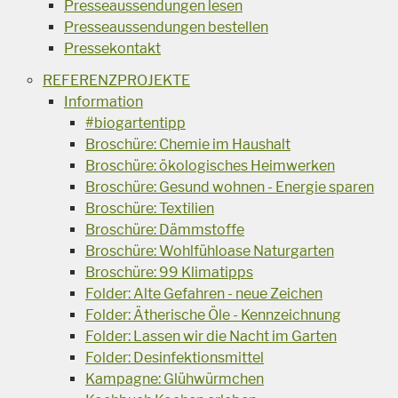
Presseaussendungen lesen
Presseaussendungen bestellen
Pressekontakt
REFERENZPROJEKTE
Information
#biogartentipp
Broschüre: Chemie im Haushalt
Broschüre: ökologisches Heimwerken
Broschüre: Gesund wohnen - Energie sparen
Broschüre: Textilien
Broschüre: Dämmstoffe
Broschüre: Wohlfühloase Naturgarten
Broschüre: 99 Klimatipps
Folder: Alte Gefahren - neue Zeichen
Folder: Ätherische Öle - Kennzeichnung
Folder: Lassen wir die Nacht im Garten
Folder: Desinfektionsmittel
Kampagne: Glühwürmchen