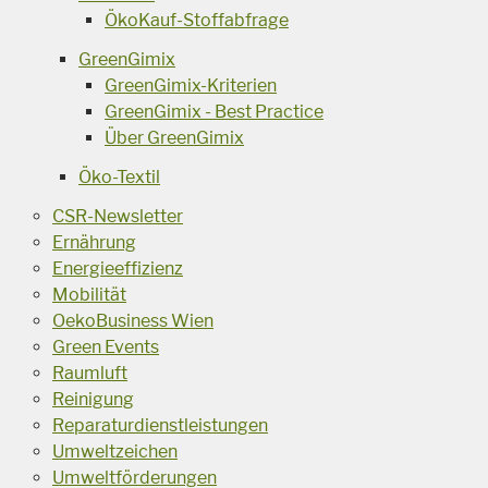
ÖkoKauf-Stoffabfrage
GreenGimix
GreenGimix-Kriterien
GreenGimix - Best Practice
Über GreenGimix
Öko-Textil
CSR-Newsletter
Ernährung
Energieeffizienz
Mobilität
OekoBusiness Wien
Green Events
Raumluft
Reinigung
Reparaturdienstleistungen
Umweltzeichen
Umweltförderungen