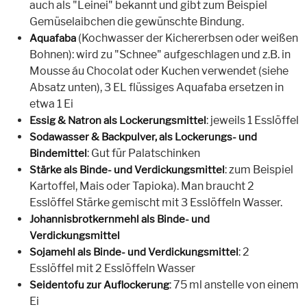
auch als "Leinei" bekannt und gibt zum Beispiel
Gemüselaibchen die gewünschte Bindung.
(Kochwasser der Kichererbsen oder weißen
Aquafaba
Bohnen): wird zu "Schnee" aufgeschlagen und z.B. in
Mousse áu Chocolat oder Kuchen verwendet (siehe
Absatz unten), 3 EL flüssiges Aquafaba ersetzen in
etwa 1 Ei
: jeweils 1 Esslöffel
Essig & Natron als Lockerungsmittel
Sodawasser & Backpulver, als Lockerungs- und
: Gut für Palatschinken
Bindemittel
: zum Beispiel
Stärke als Binde- und Verdickungsmittel
Kartoffel, Mais oder Tapioka). Man braucht 2
Esslöffel Stärke gemischt mit 3 Esslöffeln Wasser.
Johannisbrotkernmehl als Binde- und
Verdickungsmittel
: 2
Sojamehl als Binde- und Verdickungsmittel
Esslöffel mit 2 Esslöffeln Wasser
: 75 ml anstelle von einem
Seidentofu zur Auflockerung
Ei